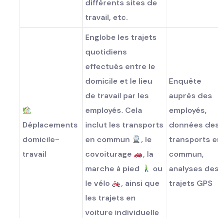
différents sites de
travail, etc.
Englobe les trajets
quotidiens
effectués entre le
domicile et le lieu
Enquête
de travail par les
auprès des
employés. Cela
employés,
Déplacements
inclut les transports
données de
domicile-
en commun
, le
transports e
travail
covoiturage
, la
commun,
marche à pied
ou
analyses de
le vélo
, ainsi que
trajets GPS
les trajets en
voiture individuelle