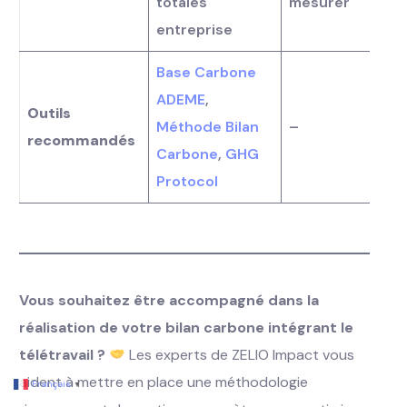
totales
mesurer
entreprise
Base Carbone
ADEME
,
Outils
Méthode Bilan
–
recommandés
Carbone
,
GHG
Protocol
Vous souhaitez être accompagné dans la
réalisation de votre bilan carbone intégrant le
Demander une démo
télétravail ?
Les experts de ZELIO Impact vous
aident à mettre en place une méthodologie
Français
▼