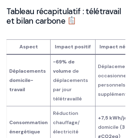
Tableau récapitulatif : télétravail
et bilan carbone
Aspect
Impact positif
Impact négatif
-69% de
Déplacements
Déplacements
volume
de
occasionnels et
domicile-
déplacements
personnels
travail
par jour
supplémentaire
télétravaillé
Réduction
+7,5 kWh/jour
à
Consommation
chauffage/
domicile (
390
énergétique
électricité
gCO2eq
)