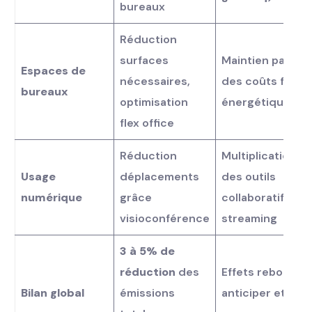
bureaux
Réduction
surfaces
Maintien partiel
Espaces de
nécessaires,
des coûts fixes
bureaux
optimisation
énergétiques
flex office
Réduction
Multiplication
Usage
déplacements
des outils
numérique
grâce
collaboratifs et
visioconférence
streaming
3 à 5% de
réduction
des
Effets rebond à
Bilan global
émissions
anticiper et